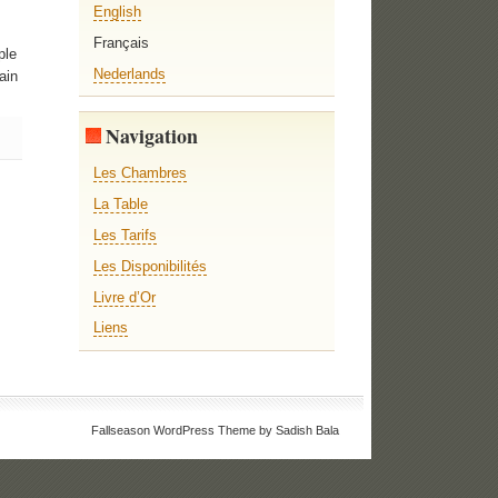
English
Français
ple
Nederlands
ain
Navigation
Les Chambres
La Table
Les Tarifs
Les Disponibilités
Livre d’Or
Liens
Fallseason WordPress Theme by Sadish Bala