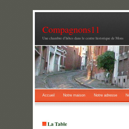
Compagnons11
Une chambre d’hôtes dans le centre historique de Mons
Accueil
Notre maison
Notre adresse
N
La Table