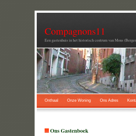
Compagnons11
Een gastenhuis in het historisch centrum van Mons (Berge
Onthaal
Onze Woning
Ons Adres
Kont
Ons Gastenboek