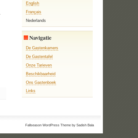
English
Français
r
Nederlands
Navigatie
De Gastenkamers
De Gastentafel
Onze Tarieven
Beschikbaarheid
Ons Gastenboek
Links
Fallseason WordPress Theme by Sadish Bala