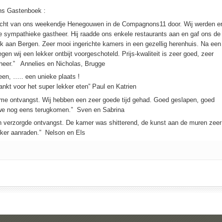
ns Gastenboek :
nacht van ons weekendje Henegouwen in de Compagnons11 door. Wij werden e
 sympathieke gastheer. Hij raadde ons enkele restaurants aan en gaf ons de
k aan Bergen. Zeer mooi ingerichte kamers in een gezellig herenhuis. Na een
en wij een lekker ontbijt voorgeschoteld. Prijs-kwaliteit is zeer goed, zeer
 heer.” Annelies en Nicholas, Brugge
een, ….. een unieke plaats !
kt voor het super lekker eten” Paul en Katrien
rme ontvangst. Wij hebben een zeer goede tijd gehad. Goed geslapen, goed
 we nog eens terugkomen.” Sven en Sabrina
 verzorgde ontvangst. De kamer was shitterend, de kunst aan de muren zeer
 zeker aanraden.” Nelson en Els