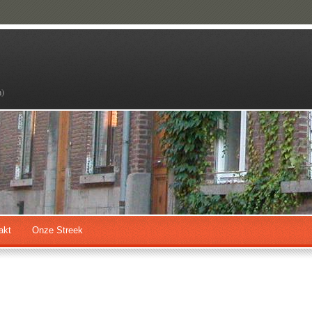
n)
akt
Onze Streek