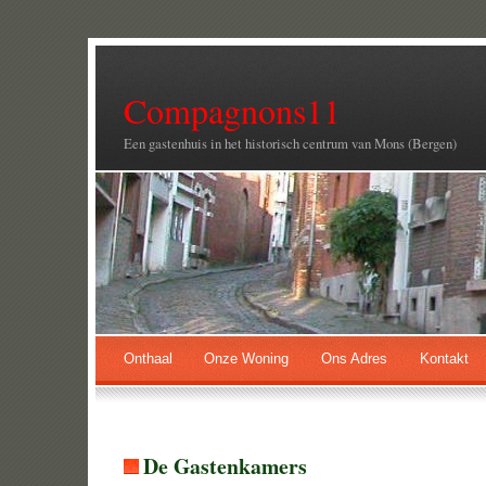
Compagnons11
Een gastenhuis in het historisch centrum van Mons (Bergen)
Onthaal
Onze Woning
Ons Adres
Kontakt
De Gastenkamers