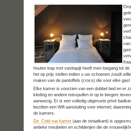
Onz
gel
verd
ger
verf
cha
van
gas
ver
fra
houten trap met vasttapijt heeft men toegang tot d
het op prijs stellen indien u uw schoenen zoudt will
maken van de pantoffels (crocs) die voor elke gast 
Elke kamer is voorzien van een dubbel bed en er z
kleding en andere reisspullen in op te bergen; teven
aanwezig. Er is een volledig uitgeruste privé badk
bezitten een Wifi aansluiting voor internet; daarente
de kamers.
De Coté-rue kamer
(aan de straatkant) is opgesm
antieke meubelen en schilderijen die de vrouwelijkh