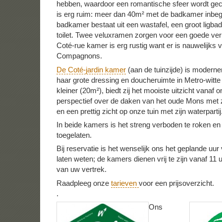
hebben, waardoor een romantische sfeer wordt ge
is erg ruim: meer dan 40m² met de badkamer inbeg
badkamer bestaat uit een wastafel, een groot ligba
toilet. Twee veluxramen zorgen voor een goede verl
Coté-rue kamer is erg rustig want er is nauwelijks 
Compagnons.
De Coté-jardin kamer
(aan de tuinzijde) is moderner
haar grote dressing en doucheruimte in Metro-witt
kleiner (20m²), biedt zij het mooiste uitzicht vanaf 
perspectief over de daken van het oude Mons met z
en een prettig zicht op onze tuin met zijn waterpartij
In beide kamers is het streng verboden te roken en d
toegelaten.
Bij reservatie is het wenselijk ons het geplande uu
laten weten; de kamers dienen vrij te zijn vanaf 11
van uw vertrek.
Raadpleeg onze
tarieven
voor een prijsoverzicht.
.
Ons