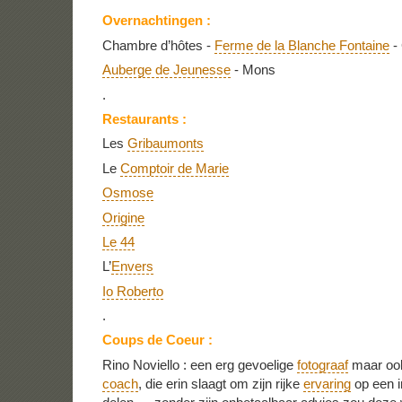
Overnachtingen :
Chambre d’hôtes -
Ferme de la Blanche Fontaine
- 
Auberge de Jeunesse
- Mons
.
Restaurants :
Les
Gribaumonts
Le
Comptoir de Marie
Osmose
Origine
Le 44
L’
Envers
Io Roberto
.
Coups de Coeur :
Rino Noviello : een erg gevoelige
fotograaf
maar ook
coach
, die erin slaagt om zijn rijke
ervaring
op een i