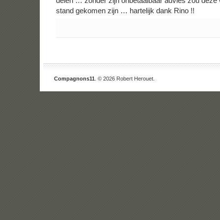
delen … zonder zijn onbetaalbaar advies zou deze w
stand gekomen zijn … hartelijk dank Rino !!
Compagnons11
. © 2026 Robert Herouet.