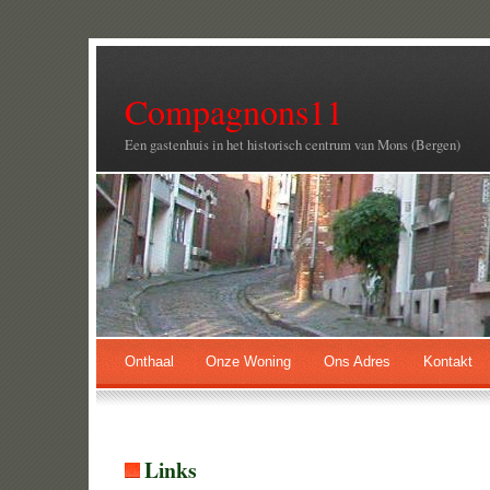
Compagnons11
Een gastenhuis in het historisch centrum van Mons (Bergen)
Onthaal
Onze Woning
Ons Adres
Kontakt
Links